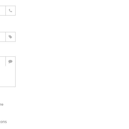
re
mons