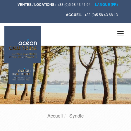
VENTES / LOCATIONS :
+33 (0)5 58 43 41 94
LANGUE (FR)
ACCUEIL :
+33 (0)5 58 43 68 13
Tog
navi
Accueil
Syndic