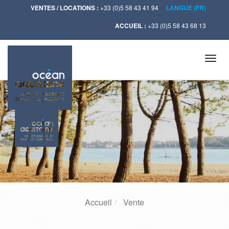
VENTES / LOCATIONS :
+33 (0)5 58 43 41 94
LANGUE (FR)
ACCUEIL :
+33 (0)5 58 43 68 13
Tog
navi
Accueil
Vente