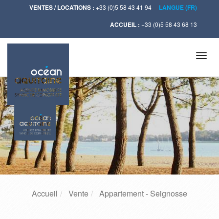
VENTES / LOCATIONS :
+33 (0)5 58 43 41 94
LANGUE (FR)
ACCUEIL :
+33 (0)5 58 43 68 13
Tog
navi
Accueil
Vente
Appartement - Seignosse