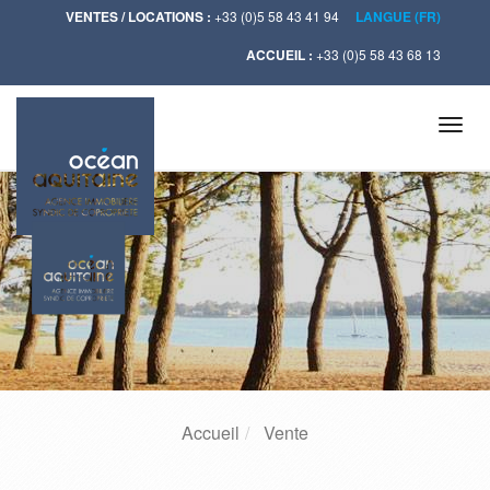
VENTES / LOCATIONS :
+33 (0)5 58 43 41 94
LANGUE (FR)
ACCUEIL :
+33 (0)5 58 43 68 13
Tog
navi
Accueil
Vente