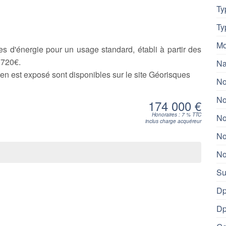
Ty
Ty
Mo
 d'énergie pour un usage standard, établi à partir des
 720€.
Na
ien est exposé sont disponibles sur le site Géorisques
No
No
174 000 €
Honoraires : 7 % TTC
No
inclus charge acquéreur
No
No
Su
Dp
Dp