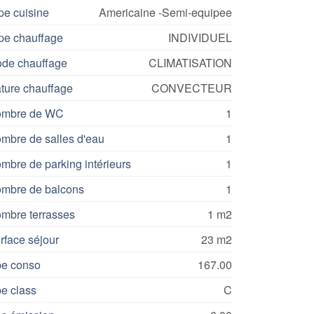
pe cuisine
Americaine -Semi-equipee
pe chauffage
INDIVIDUEL
de chauffage
CLIMATISATION
ture chauffage
CONVECTEUR
mbre de WC
1
mbre de salles d'eau
1
mbre de parking intérieurs
1
mbre de balcons
1
mbre terrasses
1 m2
rface séjour
23 m2
e conso
167.00
e class
C