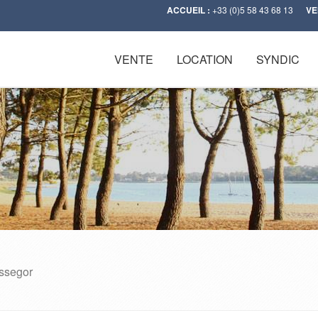
ACCUEIL :
+33 (0)5 58 43 68 13
VE
VENTE
LOCATION
SYNDIC
ssegor