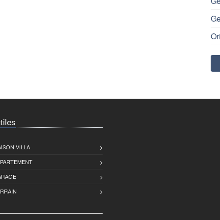
Ge
Ge
Or
tiles
ISON VILLA
PPARTEMENT
ARAGE
ERRAIN